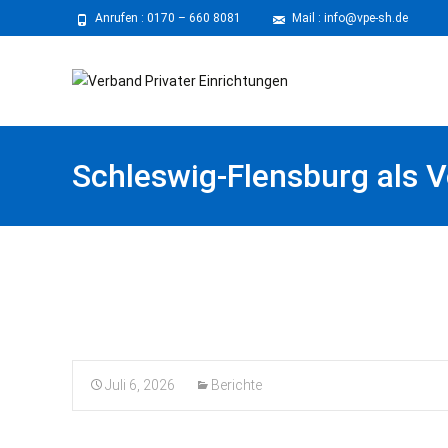
Anrufen :
0170 – 660 8081
⠀
Mail : info@vpe-sh.de
Schleswig-Flensburg als V
30.06.2026
Juli 6, 2026
Berichte