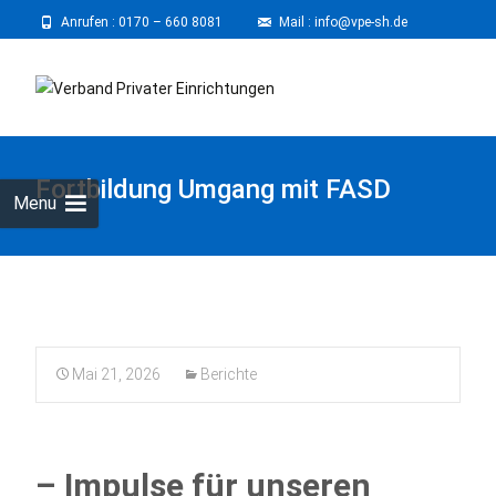
Anrufen :
0170 – 660 8081
⠀
Mail : info@vpe-sh.de
Skip
to
cont
Fortbildung Umgang mit FASD
Menu
Mai 21, 2026
Berichte
– Impulse für unseren