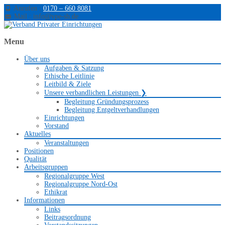
Anrufen :
0170 – 660 8081
⠀
Mail : info@vpe-sh.de
Menu
Über uns
Aufgaben & Satzung
Ethische Leitlinie
Leitbild & Ziele
Unsere verbandlichen Leistungen ❯
Begleitung Gründungsprozess
Begleitung Entgeltverhandlungen
Einrichtungen
Vorstand
Aktuelles
Veranstaltungen
Positionen
Qualität
Arbeitsgruppen
Regionalgruppe West
Regionalgruppe Nord-Ost
Ethikrat
Informationen
Links
Beitragsordnung