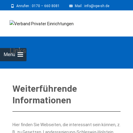
Anrufen :
0170 – 660 8081
⠀
Mail : info@vpe-sh.de
Links
Menu
Weiterführende
Informationen
Hier finden Sie Webseiten, die interessant sein können, z.
B. zu Gesetzen, Landesregierung-Schleswig-Holstein,