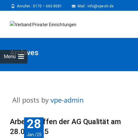
Anrufen :
0170 – 660 8081
⠀
Mail : info@vpe-sh.de
Skip
to
cont
Archives
Menu
All posts by
vpe-admin
28
Arbeitstreffen der AG Qualität am
28.01.2025
Jan./25