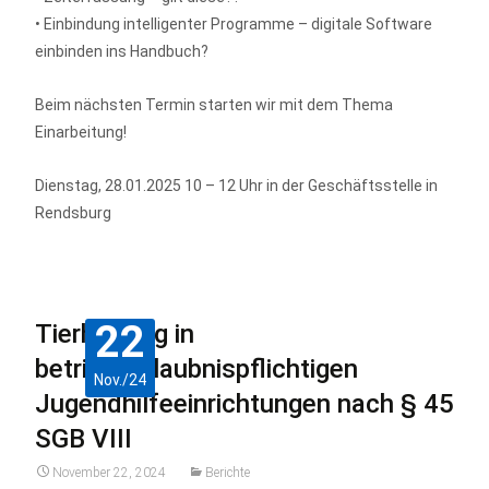
• Einbindung intelligenter Programme – digitale Software
einbinden ins Handbuch?
Beim nächsten Termin starten wir mit dem Thema
Einarbeitung!
Dienstag, 28.01.2025 10 – 12 Uhr in der Geschäftsstelle in
Rendsburg
22
Tierhaltung in
betriebserlaubnispflichtigen
Nov./24
Jugendhilfeeinrichtungen nach § 45
SGB VIII
November 22, 2024
Berichte