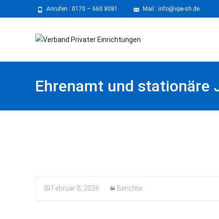
Anrufen :
0170 – 660 8081
⠀
Mail : info@vpe-sh.de
Ehrenamt und stationäre 
über strukturelle Anforde
Februar 8, 2026
Berichte