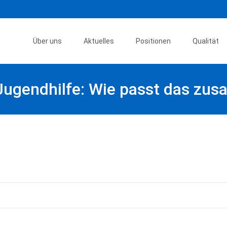
Skip
to
Über uns
Aktuelles
Positionen
Qualität
content
Jugendhilfe: Wie passt das zu
rungen