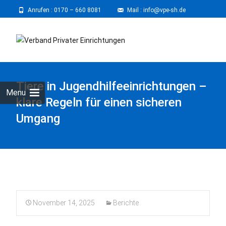
Anrufen :
0170 – 660 8081
⠀
Mail : info@vpe-sh.de
Skip
to
cont
Tiere in Jugendhilfeeinrichtungen –
Menu
klare Regeln für einen sicheren
Umgang
November 14, 2025
Berichte