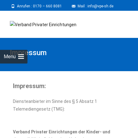
Anrufen :
0170 – 660 8081
⠀
Mail : info@vpe-sh.de
Impressum
Menu
Impressum:
Diensteanbieter im Sinne des § 5 Absatz 1
Telemediengesetz (TMG):
Verband Privater Einrichtungen der Kinder- und